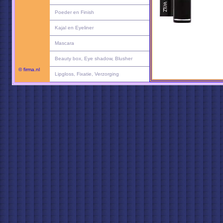
Poeder en Finish
Kajal en Eyeliner
Mascara
Beauty box, Eye shadow, Blusher
© firma.nl
Lipgloss, Fixatie, Verzorging