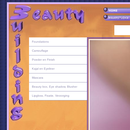
Foundations
Camouflage
Poeder en Finish
Kajal en Eyeliner
Mascara
Beauty box, Eye shadow, Blusher
Lipgloss, Fixatie, Verzorging