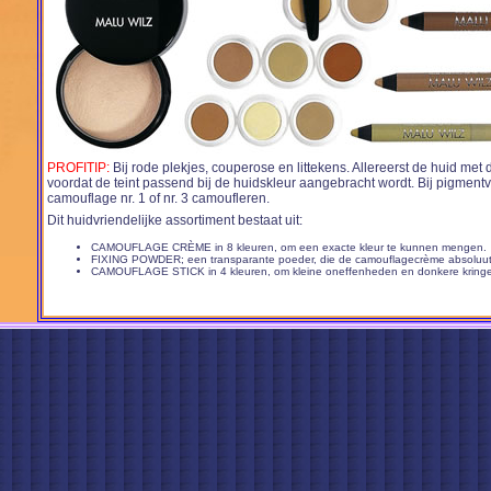
PROFITIP:
Bij rode plekjes, couperose en littekens. Allereerst de huid me
voordat de teint passend bij de huidskleur aangebracht wordt. Bij pigmen
camouflage nr. 1 of nr. 3 camoufleren.
Dit huidvriendelijke assortiment bestaat uit:
CAMOUFLAGE CRÈME in 8 kleuren, om een exacte kleur te kunnen mengen.
FIXING POWDER; een transparante poeder, die de camouflagecrème absoluut 
CAMOUFLAGE STICK in 4 kleuren, om kleine oneffenheden en donkere kringe