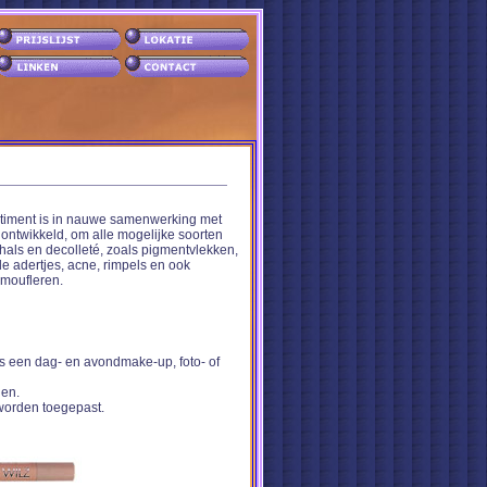
iment is in nauwe samenwerking met
ntwikkeld, om alle mogelijke soorten
hals en decolleté, zoals pigmentvlekken,
 adertjes, acne, rimpels en ook
amoufleren.
s een dag- en avondmake-up, foto- of
den.
worden toegepast.