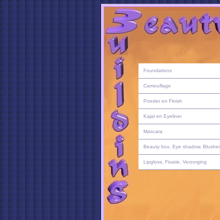
Foundations
Camouflage
Poeder en Finish
Kajal en Eyeliner
Mascara
Beauty box, Eye shadow, Blusher
Lipgloss, Fixatie, Verzorging