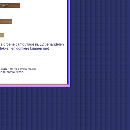
t de groene camouflage nr. 12 behandelen
tvlekken en donkere kringen met
water- en veegvast maakt.
n te camoufleren.