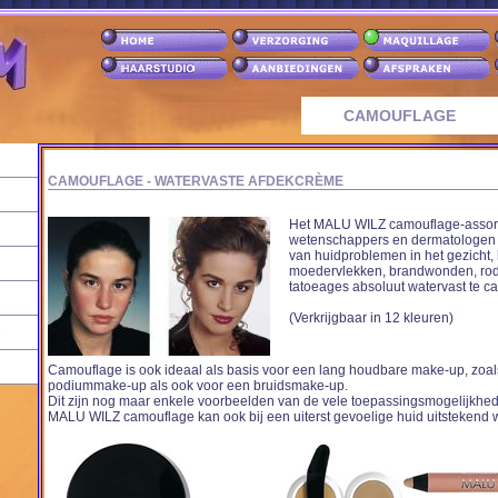
CAMOUFLAGE
CAMOUFLAGE - WATERVASTE AFDEKCRÈME
Het MALU WILZ camouflage-assort
wetenschappers en dermatologen o
van huidproblemen in het gezicht, 
moedervlekken, brandwonden, rode
tatoeages absoluut watervast te c
(Verkrijgbaar in 12 kleuren)
Camouflage is ook ideaal als basis voor een lang houdbare make-up, zoal
podiummake-up als ook voor een bruidsmake-up.
Dit zijn nog maar enkele voorbeelden van de vele toepassingsmogelijkhe
MALU WILZ camouflage kan ook bij een uiterst gevoelige huid uitstekend 